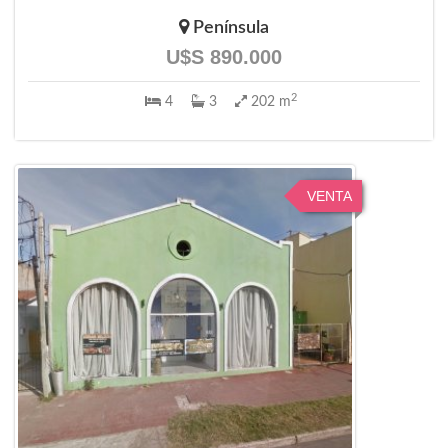
Península
U$S 890.000
2
4
3
202 m
VENTA