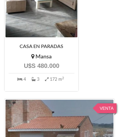
CASA EN PARADAS
Mansa
U$S 480.000
2
4
3
172 m
VENTA