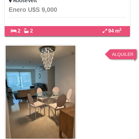
Roosevelt
Enero U$S 9,000
2
2
2
94 m
ALQUILER