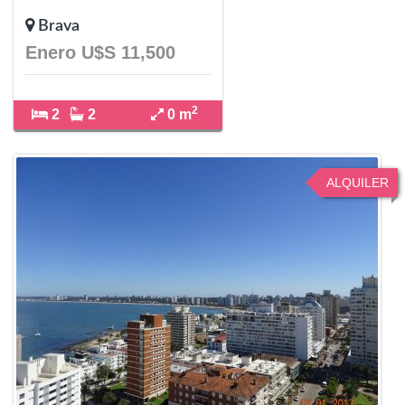
Brava
Enero U$S 11,500
2
2
2
0 m
ALQUILER