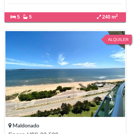
2
5
5
240 m
ALQUILER
Maldonado