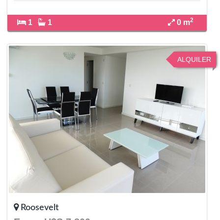
2
1
1
0 m
ALQUILER
Roosevelt