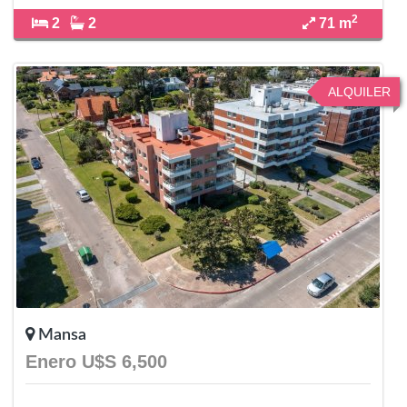
2
2
2
71 m
ALQUILER
Mansa
Enero U$S 6,500