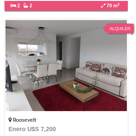
2
2
2
70 m
ALQUILER
Roosevelt
Enero U$S 7,200