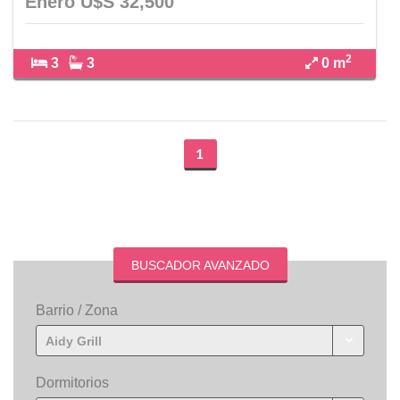
Enero U$S 32,500
2
3
3
0 m
1
BUSCADOR AVANZADO
Barrio / Zona
Aidy Grill
Dormitorios