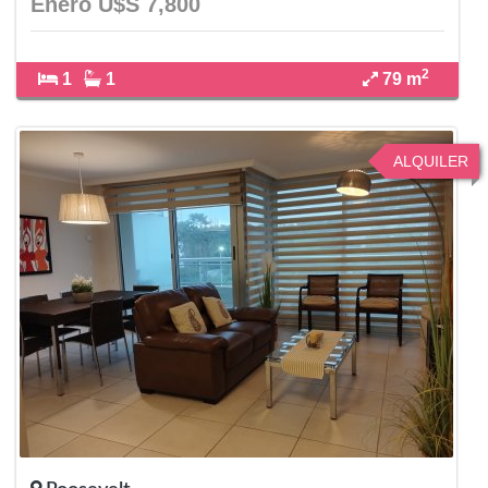
Enero U$S 7,800
2
1
1
79 m
ALQUILER