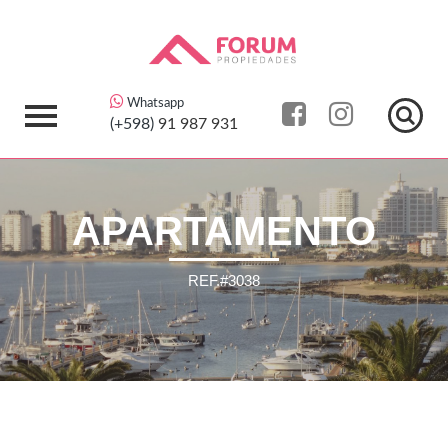
Whatsapp
(+598)
91 987 931
APARTAMENTO
REF.#3038