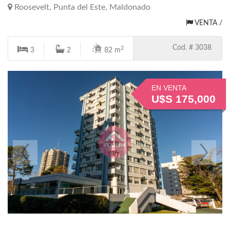
Roosevelt, Punta del Este, Maldonado
VENTA /
Cod. # 3038
2
3
2
82 m
EN VENTA
U$S 175,000