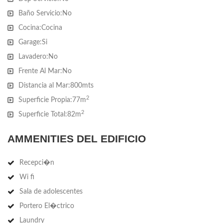
Baño Servicio:
No
Cocina:
Cocina
Garage:
Si
Superficie Propia : 82 m2
Lavadero:
No
Superficie Total : 82 m2
Frente Al Mar:
No
Distancia al Mar:
800mts
2
Superficie Propia:
77m
2
Superficie Total:
82m
Consulte con nuestros asesores.
AMMENITIES DEL EDIFICIO
Recepci�n
Wi fi
Sala de adolescentes
Portero El�ctrico
Laundry