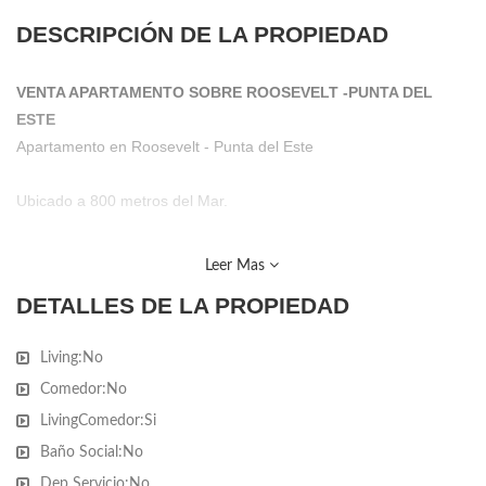
DESCRIPCIÓN DE LA PROPIEDAD
VENTA APARTAMENTO SOBRE ROOSEVELT -PUNTA DEL
ESTE
Apartamento en Roosevelt - Punta del Este
Ubicado a 800 metros del Mar.
Orientación Oeste
Leer Mas
DETALLES DE LA PROPIEDAD
Unidad de 3 Dormitorios 2 Baños
Living:
No
Cocina : Cocina, Living Comedor
Comedor:
No
Amenities : Recepción - Wi fi - Sala de adolescentes - Portero
LivingComedor:
Si
Eléctrico - Laundry - Barbacoa - Vigilancia - Piscina Climatizada
Baño Social:
No
cerrada - Ascensor - Garage -
Dep Servicio:
No