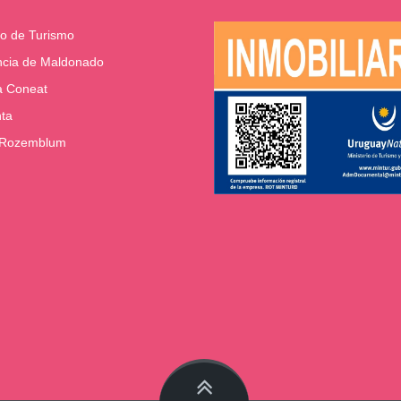
io de Turismo
ncia de Maldonado
a Coneat
nta
 Rozemblum