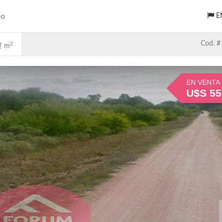
do
E
Cod. #
2
m
EN VENTA
U$S 55