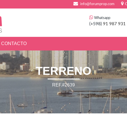
info@forumprop.com
C
Whatsapp
(+598)
91 987 931
CONTACTO
TERRENO
REF.#2639