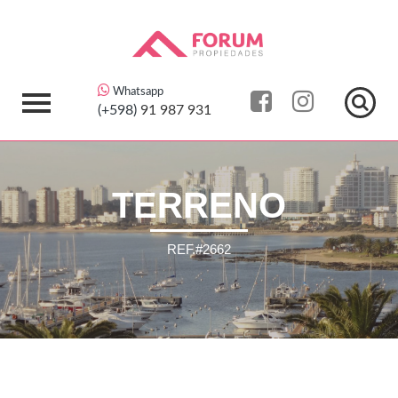
Whatsapp
(+598)
91 987 931
TERRENO
REF.#2662