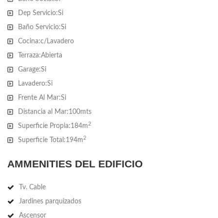
Climatizada cerrada - Sala de Juegos - Piscina abierta
Dep Servicio:
Si
climatizada - Garage -
Baño Servicio:
Si
Cocina:
c/Lavadero
Terraza:
Abierta
Superficie : 194 m2
Garage:
Si
Lavadero:
Si
Frente Al Mar:
Si
Distancia al Mar:
100mts
Consulte con nuestros asesores.
2
Superficie Propia:
184m
2
Superficie Total:
194m
AMMENITIES DEL EDIFICIO
Tv. Cable
Jardines parquizados
Ascensor