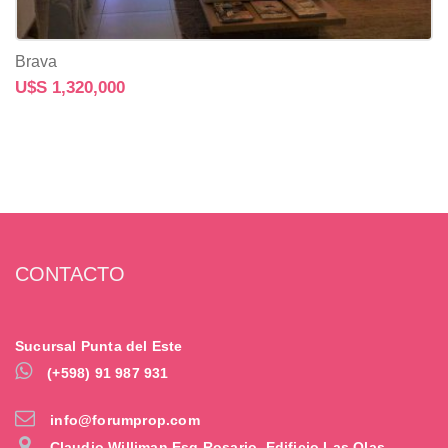
Brava
U$S 1,320,000
CONTACTO
Sucursal Punta del Este
(+598) 91 987 931
info@forumprop.com
Claudio Williman Esq Rosario. Edificio Las Olas,