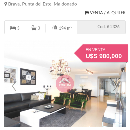
Brava, Punta del Este, Maldonado
VENTA / ALQUILER
Cod. # 2326
2
3
3
194 m
EN VENTA
U$S 980,000