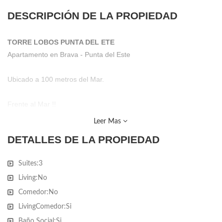
DESCRIPCIÓN DE LA PROPIEDAD
TORRE LOBOS PUNTA DEL ETE
Apartamento en Brava - Punta del Este
Ubicado a 100 metros del Mar.
Frente al Mar !!
Leer Mas
Unidad de 3 Dormitorios 3 Baños 3 Suites
DETALLES DE LA PROPIEDAD
Cocina cLavadero, Living Comedor
Suites:
3
Amenities : Tv. Cable - Jardines parquizados - Ascensor -
Living:
No
Recepción - Gimnasio - Sala de lectura - Wi fi - Playroom -
Comedor:
No
Portero Eléctrico - Ser. Mucama - Serv. Playa - Sala de reuniones
LivingComedor:
Si
- Piscina para niños - Barbacoa - Juegos al aire libre - Piscina
Baño Social:
Si