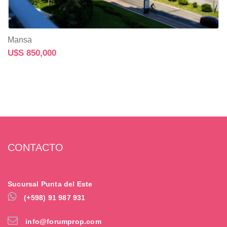
Mansa
U$S 850,000
CONTACTO
Sucursal Punta del Este
(+598) 91 987 931
info@forumprop.com