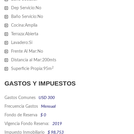
este apartamento ofrece un espacio generoso para vivir y
Dep Servicio:
No
disfrutar.
Baño Servicio:
No
Cocina:
Amplia
Terraza:
Abierta
¿Interesado? No dude en consultar con nuestros asesores. Están
Lavadero:
Si
listos para ayudarlo a dar el próximo paso hacia la vida de sus
Frente Al Mar:
No
sueños en Punta del Este. ¡No deje pasar esta oportunidad única!
Distancia al Mar:
200mts
2
Superficie Propia:
95m
GASTOS Y IMPUESTOS
Gastos Comunes
USD 300
Frecuencia Gastos
Mensual
Fondo de Reserva
$ 0
Vigencia Fondo Reserva:
2019
Impuesto Inmobiliario
$ 98,753