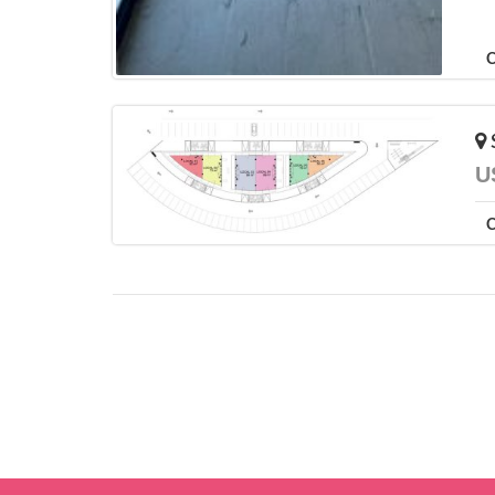
C
U
C