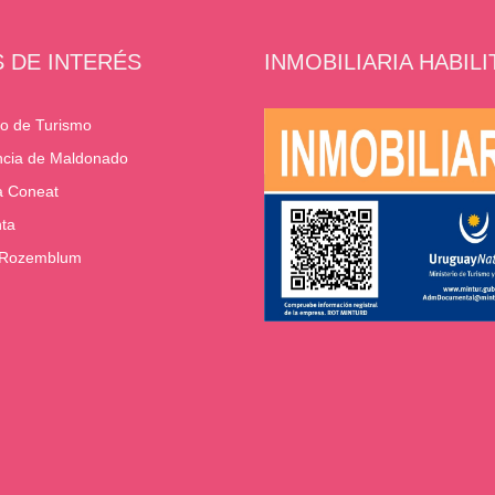
S DE INTERÉS
INMOBILIARIA HABIL
io de Turismo
ncia de Maldonado
a Coneat
nta
 Rozemblum