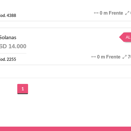
0 m Frente
od. 4388
AL
Solanas
SD 14.000
0 m Frente
7
od. 2255
1