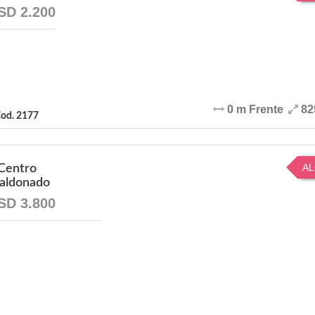
SD 2.200
0 m Frente
82
od. 2177
AL
Centro
aldonado
SD 3.800