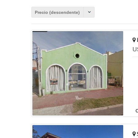
Precio (descendente)
L
U
C