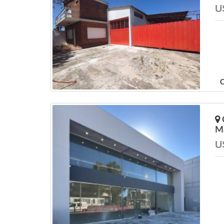
U
C
M
U