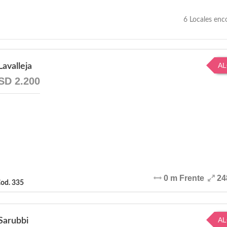
6 Locales enc
AL
avalleja
SD 2.200
0 m Frente
24
od. 335
AL
Sarubbi