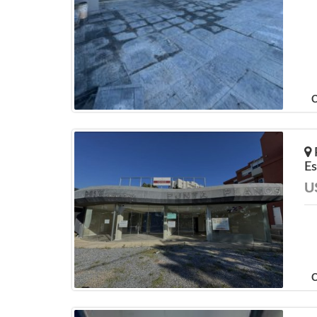
C
Es
U
C