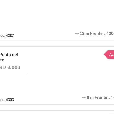
13 m Frente
30
od. 4387
AL
Punta del
te
SD 6.000
0 m Frente
od. 4303